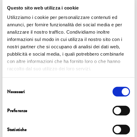
testate tra cui «Lifegate», «Pianeta 2030» del
Questo sito web utilizza i cookie
«Corriere della Sera», «La Rivista della Natura»,
Utilizziamo i cookie per personalizzare contenuti ed
«Materia Rinnovabile».
annunci, per fornire funzionalità dei social media e per
analizzare il nostro traffico. Condividiamo inoltre
informazioni sul modo in cui utilizza il nostro sito con i
È autrice di
Che cos’è la biodiversità oggi
e di
nostri partner che si occupano di analisi dei dati web,
WANE – We Are Nature Expedition
, un reportage
pubblicità e social media, i quali potrebbero combinarle
che l’ha portata sul campo per 22 mesi per
con altre informazioni che ha fornito loro o che hanno
raccolto dal suo utilizzo dei loro servizi.
documentare lo stato della biodiversità e il rapporto
uomo-natura lungo la Panamericana, dall’Alaska
Selezione
Necessari
all’Argentina.
del
consenso
Preferenze
Statistiche