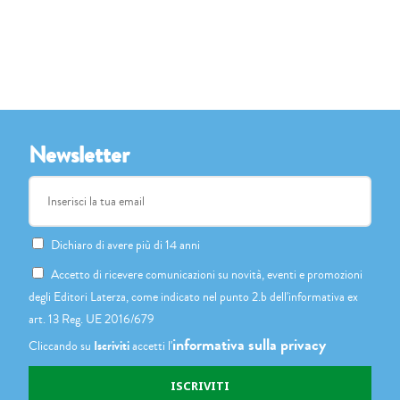
Newsletter
Dichiaro di avere più di 14 anni
Accetto di ricevere comunicazioni su novità, eventi e promozioni
degli Editori Laterza, come indicato nel punto 2.b dell'informativa ex
art. 13 Reg. UE 2016/679
informativa sulla privacy
Cliccando su
Iscriviti
accetti l'