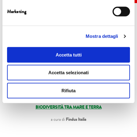
Marketing
Eventi
Mostra dettagli
Accetta tutti
5 ottobre
15.45
| Sala Tobino
Accetta selezionati
FOCUS
Rifiuta
Valeria Barbi, Giulio Magni, Alessandro Solazzi, Daniele Valiante
BIODIVERSITÀ TRA MARE E TERRA
a cura di
Findus Italia