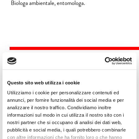
Biologa ambientale, entomologa.
Eventi
Questo sito web utilizza i cookie
Utilizziamo i cookie per personalizzare contenuti ed
7 ottobre |
15.15 | Orto Botanico
annunci, per fornire funzionalità dei social media e per
analizzare il nostro traffico. Condividiamo inoltre
FOCUS
informazioni sul modo in cui utilizza il nostro sito con i
nostri partner che si occupano di analisi dei dati web,
API E INSETTI IMPOLLINATORI: ALLEATI PREZIOSI DELLA
pubblicità e social media, i quali potrebbero combinarle
BIODIVERSITÀ
con altre informazioni che ha fornito loro o che hanno