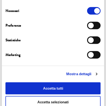
Eventi
Selezione
Necessari
del
consenso
6 ottobre
Preferenze
17.00
| Sala Convegni di Confindustria Toscana Nord
Statistiche
FOCUS
Isabella Malagoli, Gianluca Ruggieri, Valeria Termini
Marketing
IL FUTURO DELL’ENERGIA È NELLE NOSTRE MANI?
a cura di
Gruppo Hera
Mostra dettagli
con
Elisabetta Ambrosi
Accetta tutti
Accetta selezionati