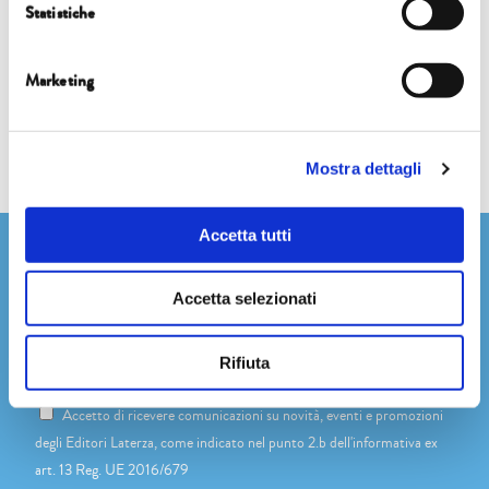
Statistiche
Eventi
Marketing
Mostra dettagli
Accetta tutti
Newsletter
Accetta selezionati
Rifiuta
Dichiaro di avere più di 14 anni
Accetto di ricevere comunicazioni su novità, eventi e promozioni
degli Editori Laterza, come indicato nel punto 2.b dell'informativa ex
art. 13 Reg. UE 2016/679