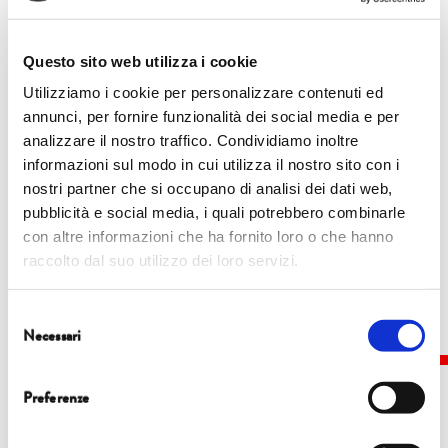
editoriale delle riviste scientifiche
«Communications Earth and Environment» e
Questo sito web utilizza i cookie
«Energy Sources part B». Si occupa di mercati
Utilizziamo i cookie per personalizzare contenuti ed
energetici, di transizione ecologica ed economia
annunci, per fornire funzionalità dei social media e per
regionale. Attualmente ricopre il ruolo di
analizzare il nostro traffico. Condividiamo inoltre
informazioni sul modo in cui utilizza il nostro sito con i
vicerettore per l’internazionalizzazione per l’Ateneo
nostri partner che si occupano di analisi dei dati web,
barese.
pubblicità e social media, i quali potrebbero combinarle
con altre informazioni che ha fornito loro o che hanno
raccolto dal suo utilizzo dei loro servizi.
Selezione
Necessari
del
consenso
Preferenze