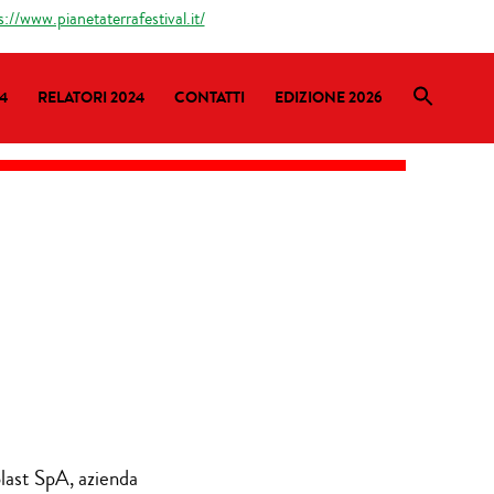
s://www.pianetaterrafestival.it/
4
RELATORI 2024
CONTATTI
EDIZIONE 2026
last SpA, azienda