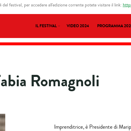
del festival, per accedere all'edizione corrente potete visitare il link:
http
IL FESTIVAL
VIDEO 2024
PROGRAMMA 202
abia Romagnoli
Imprenditrice, è Presidente di Marip