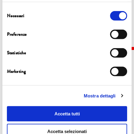
relative ai cambiamenti climatici.
Selezione
Necessari
del
consenso
Preferenze
Statistiche
Marketing
Eventi
Mostra dettagli
Accetta tutti
8 ottobre | 15.00 | Sala Studio Agorà
Mario Boccucci, Riccardo Valentini
Accetta selezionati