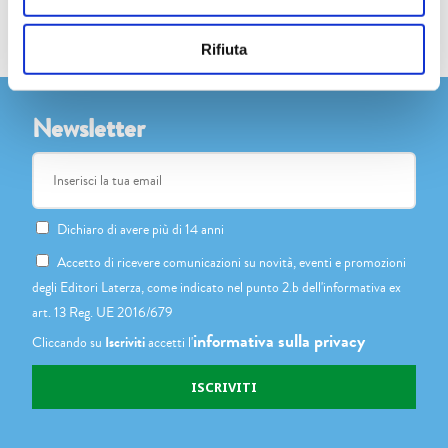
IL RESPIRO DELLE FORESTE
Rifiuta
Newsletter
Dichiaro di avere più di 14 anni
Accetto di ricevere comunicazioni su novità, eventi e promozioni
degli Editori Laterza, come indicato nel punto 2.b dell'informativa ex
art. 13 Reg. UE 2016/679
informativa sulla privacy
Cliccando su
Iscriviti
accetti l'