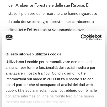
dell’Ambiente Forestale e delle sue Risorse. È
stato il pioniere delle ricerche che hanno riguardato
il ruolo dei sistemi agro-forestali nei cambiamenti
climatici e l’effetto serra sviluppando nuove
tecnologie di misura dell’assorbimento di anidride
carbonica da parte della vegetazione terrestre. Ha
inventato il sensore TreeTalker per comprendere e
Questo sito web utilizza i cookie
quantificare le risposte dei parametri fisiologici
Utilizziamo i cookie per personalizzare contenuti ed
annunci, per fornire funzionalità dei social media e per
degli alberi agli estremi climatici e il monitoraggio
analizzare il nostro traffico. Condividiamo inoltre
precoce del declino degli alberi. Nel 2007 è stato
informazioni sul modo in cui utilizza il nostro sito con i
nostri partner che si occupano di analisi dei dati web,
insignito del premio Nobel per la Pace, insieme ad
pubblicità e social media, i quali potrebbero combinarle
altri scienziati del Comitato Intergovernativo sui
con altre informazioni che ha fornito loro o che hanno
Cambiamenti Climatici (IPCC), per le ricerche
raccolto dal suo utilizzo dei loro servizi.