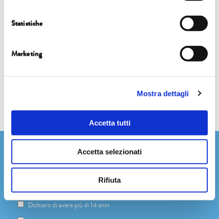
Paolo Pileri
Statistiche
SOTTO I NOSTRI PIEDI LA VITA BRULICA, IN POCHI CENTIMETRI
con
Fabio Ciconte
Marketing
Mostra dettagli
Accetta tutti
Newsletter
Accetta selezionati
Rifiuta
Dichiaro di avere più di 14 anni