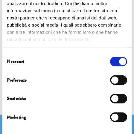
analizzare il nostro traffico. Condividiamo inoltre
informazioni sul modo in cui utilizza il nostro sito con i
7 ottobre |
15.15 | Cappella Guinigi
nostri partner che si occupano di analisi dei dati web,
pubblicità e social media, i quali potrebbero combinarle
IMT LECTURE
con altre informazioni che ha fornito loro o che hanno
raccolto dal suo utilizzo dei loro servizi.
QUALE RAPPORTO ESISTE TRA LA NOSTRA NATURA E
L’AMBIENTE?
Selezione
Necessari
del
consenso
Preferenze
Statistiche
Marketing
Newsletter