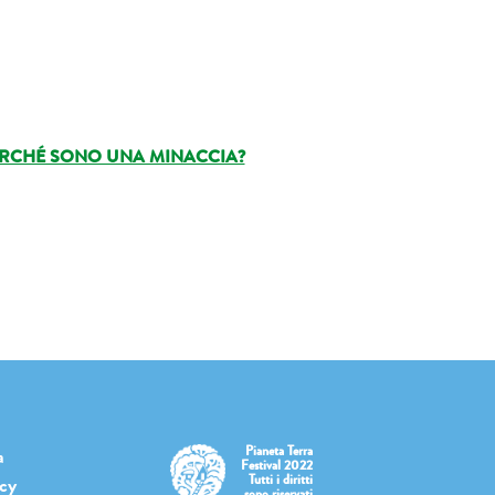
PERCHÉ SONO UNA MINACCIA?
Pianeta Terra
a
Festival 2022
Tutti i diritti
icy
sono riservati