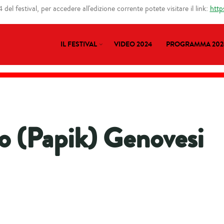
del festival, per accedere all'edizione corrente potete visitare il link:
http
IL FESTIVAL
VIDEO 2024
PROGRAMMA 202
o (Papik) Genovesi