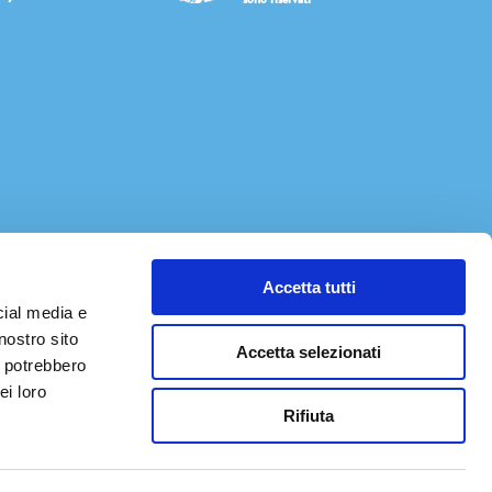
Accetta tutti
cial media e
nostro sito
Accetta selezionati
i potrebbero
ei loro
Rifiuta