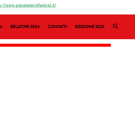
s://www.pianetaterrafestival.it/
4
RELATORI 2024
CONTATTI
EDIZIONE 2026