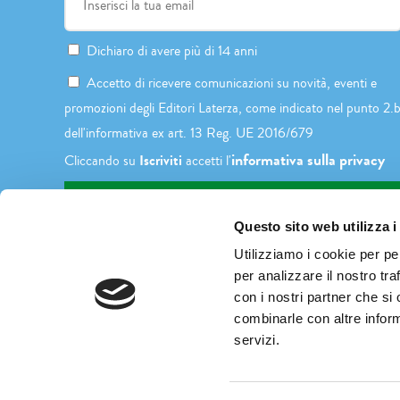
Dichiaro di avere più di 14 anni
Accetto di ricevere comunicazioni su novità, eventi e
promozioni degli Editori Laterza, come indicato nel punto 2.
dell'informativa ex art. 13 Reg. UE 2016/679
informativa sulla privacy
Iscriviti
Cliccando su
accetti l'
Questo sito web utilizza i
Utilizziamo i cookie per pe
per analizzare il nostro tra
con i nostri partner che si
combinarle con altre inform
servizi.