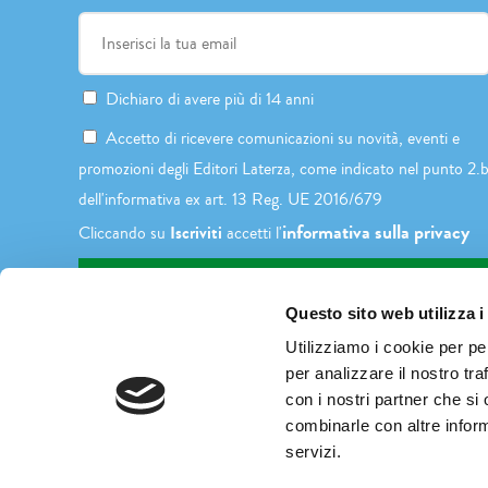
Dichiaro di avere più di 14 anni
Accetto di ricevere comunicazioni su novità, eventi e
promozioni degli Editori Laterza, come indicato nel punto 2.
dell'informativa ex art. 13 Reg. UE 2016/679
informativa sulla privacy
Iscriviti
Cliccando su
accetti l'
Questo sito web utilizza i
Utilizziamo i cookie per pe
per analizzare il nostro tra
con i nostri partner che si
combinarle con altre inform
servizi.