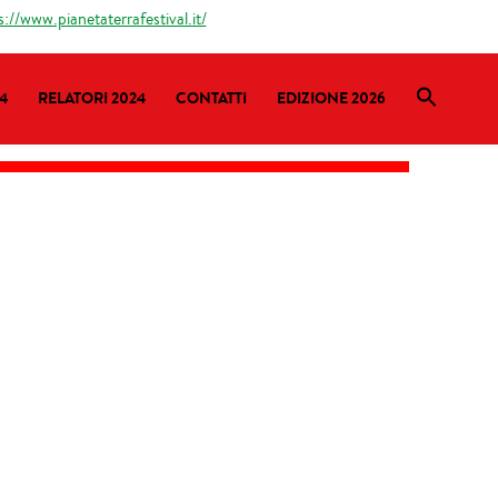
s://www.pianetaterrafestival.it/
4
RELATORI 2024
CONTATTI
EDIZIONE 2026