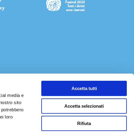
Festival 2022
Tutti i diritti
icy
sono riservati
Accetta tutti
cial media e
nostro sito
Accetta selezionati
i potrebbero
ei loro
Rifiuta