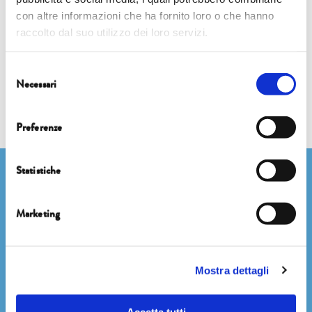
con altre informazioni che ha fornito loro o che hanno
raccolto dal suo utilizzo dei loro servizi.
8 ottobre | 15.00 | Complesso di San Micheletto – Sala Affresco
Selezione
Paolo Verzone
Necessari
del
consenso
ARCTIC ZERO. VIVERE AI CONFINI DEL MONDO
Preferenze
Statistiche
Newsletter
Marketing
Dichiaro di avere più di 14 anni
Mostra dettagli
Accetto di ricevere comunicazioni su novità, eventi e promozioni
degli Editori Laterza, come indicato nel punto 2.b dell'informativa ex