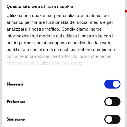
Questo sito web utilizza i cookie
Utilizziamo i cookie per personalizzare contenuti ed
annunci, per fornire funzionalità dei social media e per
analizzare il nostro traffico. Condividiamo inoltre
informazioni sul modo in cui utilizza il nostro sito con i
Eventi
nostri partner che si occupano di analisi dei dati web,
pubblicità e social media, i quali potrebbero combinarle
con altre informazioni che ha fornito loro o che hanno
4 ottobre
raccolto dal suo utilizzo dei loro servizi.
18.00
| Chiesa di San Francesco
Selezione
Necessari
del
ASSOLO
consenso
Tomaso Montanari
Preferenze
Di tutti e di ciascuno: arte anonima e comunità
Statistiche