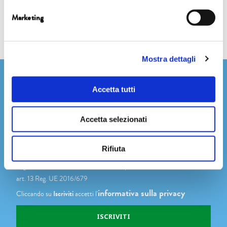
Marketing
Mostra dettagli
Newsletter
Accetta tutti
Accetta selezionati
Dichiaro di avere più di 14 anni
Rifiuta
Accetto di ricevere comunicazioni su novità, eventi e promozioni
degli Editori Laterza, come indicato nel punto 2.b dell'informativa ex
art. 13 Reg. UE 2016/679
informativa sulla privacy
Cliccando su
Iscriviti
accetti l'