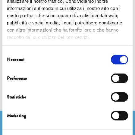
analizzare il nostro traffico. Condividiamo inoltre
Eventi
informazioni sul modo in cui utilizza il nostro sito con i
nostri partner che si occupano di analisi dei dati web,
pubblicità e social media, i quali potrebbero combinarle
6 ottobre
| 18.45 | Cappella Guinigi
con altre informazioni che ha fornito loro o che hanno
FOCUS
raccolto dal suo utilizzo dei loro servizi.
L’IMPRESA DEL FUTURO È SOSTENIBILE. BANCHE E IMPRESE
Selezione
UNITE NELLA SFIDA ESG
Necessari
del
consenso
Preferenze
Statistiche
Marketing
Newsletter