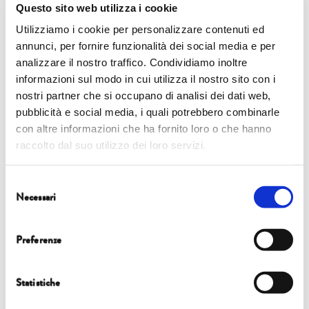
Questo sito web utilizza i cookie
Utilizziamo i cookie per personalizzare contenuti ed
Eventi
annunci, per fornire funzionalità dei social media e per
analizzare il nostro traffico. Condividiamo inoltre
5 ottobre |
17.30 | Chiesa di San Francesco
informazioni sul modo in cui utilizza il nostro sito con i
nostri partner che si occupano di analisi dei dati web,
INAUGURAZIONE
pubblicità e social media, i quali potrebbero combinarle
con altre informazioni che ha fornito loro o che hanno
con
Eva Giovannini
raccolto dal suo utilizzo dei loro servizi.
6 ottobre
| 17.45 | Sala Tobino
Selezione
Necessari
del
FOCUS
consenso
PORTARE IL GREEN DEAL EUROPEO SUL TERRITORIO. IL RUOLO
Preferenze
DELLE CITTÀ E DELLE REGIONI
Statistiche