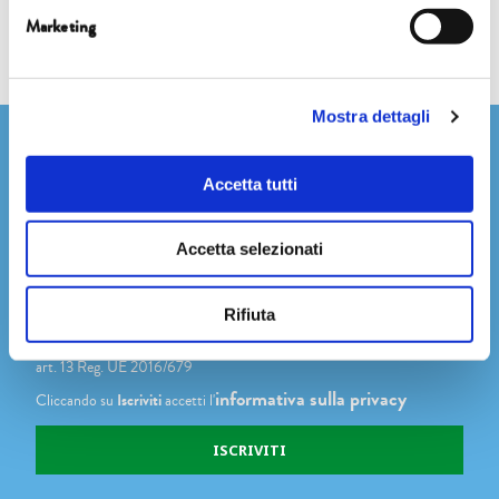
Marketing
Mostra dettagli
Newsletter
Accetta tutti
Accetta selezionati
Dichiaro di avere più di 14 anni
Accetto di ricevere comunicazioni su novità, eventi e promozioni
Rifiuta
degli Editori Laterza, come indicato nel punto 2.b dell'informativa ex
art. 13 Reg. UE 2016/679
informativa sulla privacy
Cliccando su
Iscriviti
accetti l'