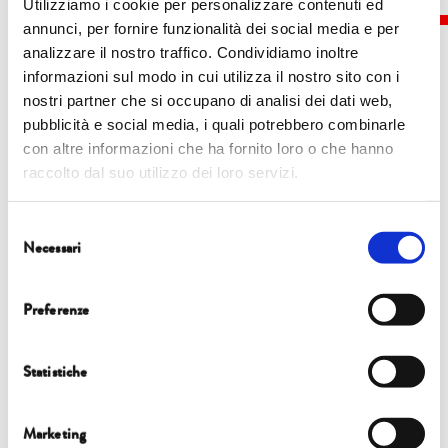
Utilizziamo i cookie per personalizzare contenuti ed
annunci, per fornire funzionalità dei social media e per
analizzare il nostro traffico. Condividiamo inoltre
informazioni sul modo in cui utilizza il nostro sito con i
nostri partner che si occupano di analisi dei dati web,
Eventi
pubblicità e social media, i quali potrebbero combinarle
con altre informazioni che ha fornito loro o che hanno
raccolto dal suo utilizzo dei loro servizi.
6 ottobre | 17.00 | Sala Convegni di Confindustria Toscana Nord
FOCUS
Selezione
Necessari
del
ACQUA E INDUSTRIA. GLI ESEMPI VIRTUOSI DI LUCCA, PISTOIA E
consenso
PRATO
Preferenze
Statistiche
Marketing