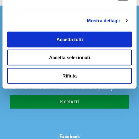
Newsletter
Mostra dettagli
Accetta tutti
Dichiaro di avere più di 14 anni
Accetta selezionati
Accetto di ricevere comunicazioni su novità, eventi e promozioni
degli Editori Laterza, come indicato nel punto 2.b dell'informativa ex
Rifiuta
art. 13 Reg. UE 2016/679
informativa sulla privacy
Cliccando su
Iscriviti
accetti l'
Facebook