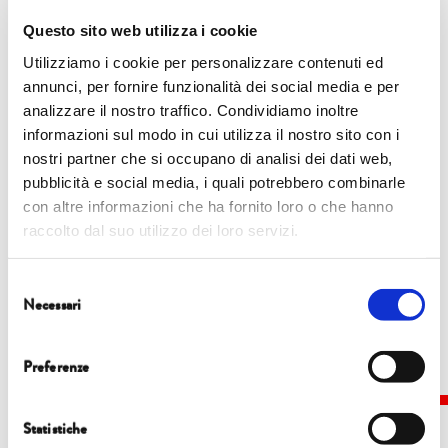
Sole al Sacro Convento di Assisi e del progetto di
Questo sito web utilizza i cookie
sostenibilità di The Economy of Francesco – Global
Utilizziamo i cookie per personalizzare contenuti ed
Event. Con l’Arcivescovo Paolo Giulietti di Lucca,
annunci, per fornire funzionalità dei social media e per
analizzare il nostro traffico. Condividiamo inoltre
ha promosso e dirige il progetto Lucensis volto alla
informazioni sul modo in cui utilizza il nostro sito con i
creazione di Comunità Energetiche Rinnovabili e
nostri partner che si occupano di analisi dei dati web,
Solidali (
www.lucensis.org
). Nel 2022 il Presidente
pubblicità e social media, i quali potrebbero combinarle
con altre informazioni che ha fornito loro o che hanno
della Repubblica lo ha insignito dell’onorificenza di
raccolto dal suo utilizzo dei loro servizi.
Cavaliere dell’Ordine al Merito della Repubblica.
Selezione
Necessari
del
consenso
Preferenze
Statistiche