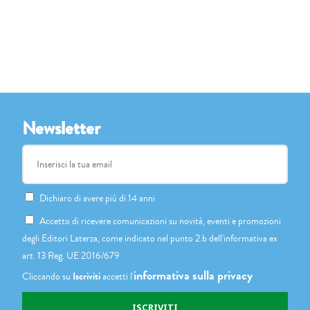
Newsletter
Dichiaro di avere più di 14 anni
Accetto di ricevere comunicazioni su novità, eventi e promozioni
degli Editori Laterza, come indicato nel punto 2.b dell'informativa ex
art. 13 Reg. UE 2016/679
informativa sulla privacy
Cliccando su
Iscriviti
accetti l'