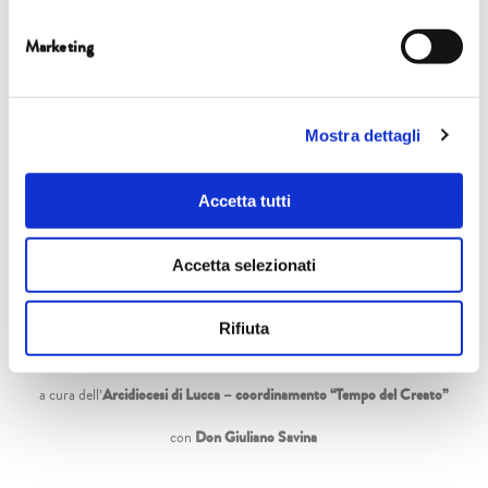
Marketing
Eventi
Mostra dettagli
5 ottobre
17.15
| Cappella Guinigi
Accetta tutti
FOCUS
Accetta selezionati
Giuseppe Buffon, Giuseppe Lanzi
ECOLOGIA INTEGRALE. IL PROGETTO LUCENSIS AL SERVIZIO
Rifiuta
DELLA COMUNITÀ
a cura dell’
Arcidiocesi di Lucca – coordinamento “Tempo del Creato”
con
Don Giuliano Savina