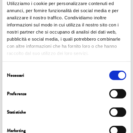
Utilizziamo i cookie per personalizzare contenuti ed
6 ottobre
annunci, per fornire funzionalità dei social media e per
analizzare il nostro traffico. Condividiamo inoltre
11.45 | Orto botanico
informazioni sul modo in cui utilizza il nostro sito con i
nostri partner che si occupano di analisi dei dati web,
FOCUS
pubblicità e social media, i quali potrebbero combinarle
Arianna Izzi, Luca Morari, Giovanni Storti
con altre informazioni che ha fornito loro o che hanno
raccolto dal suo utilizzo dei loro servizi.
SIAMO UN BOSCO DI PERSONE: MODELLI DI COMUNITÀ
NATURALI
Selezione
Necessari
del
a cura di
Ricola
consenso
con
Alessandra Viola
Preferenze
Statistiche
Marketing