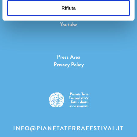
Facebook
Instagram
Rifiuta
Twitter
Youtube
Press Area
Privacy Policy
Pianeta Terra
Festival 2022
Tutti i diritti
sono riservati
INFO@PIANETATERRAFESTIVAL.IT