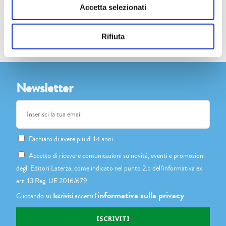
Accetta selezionati
Rifiuta
Newsletter
Dichiaro di avere più di 14 anni
Accetto di ricevere comunicazioni su novità, eventi e promozioni
degli Editori Laterza, come indicato nel punto 2.b dell'informativa ex
art. 13 Reg. UE 2016/679
informativa sulla privacy
Cliccando su
Iscriviti
accetti l'