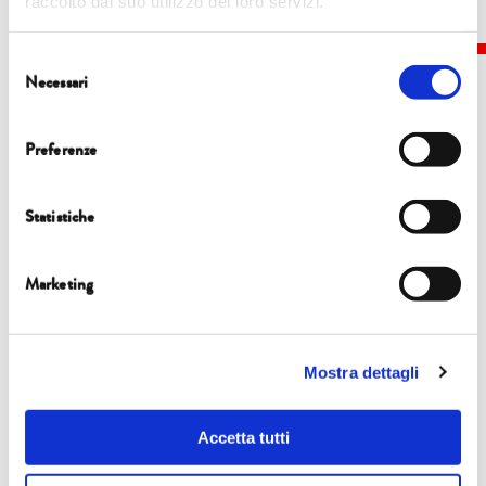
raccolto dal suo utilizzo dei loro servizi.
Selezione
Necessari
del
consenso
Preferenze
Eventi
Statistiche
4 ottobre
Marketing
17.15
| Casa del boia
ASSOLO
Mostra dettagli
Franco Arminio
IL SACRO QUOTIDIANO
Accetta tutti