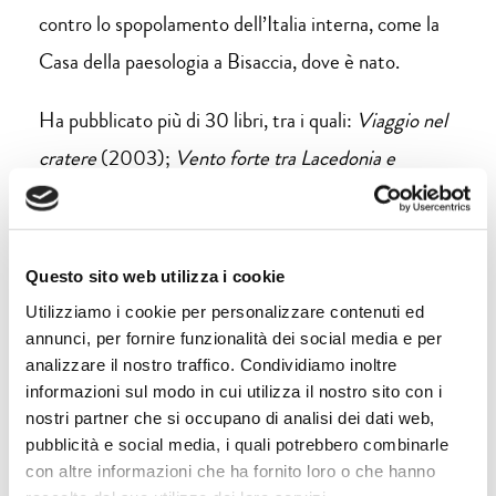
contro lo spopolamento dell’Italia interna, come la
Casa della paesologia a Bisaccia, dove è nato.
Ha pubblicato più di 30 libri, tra i quali:
Viaggio nel
cratere
(2003);
Vento forte tra Lacedonia e
Candela
(2008);
Nevica e ho le prove
(2009);
Cartoline dai morti
(2010);
Terracarne
(2011);
Cedi
la strada agli alberi
(2017
)
;
L’infinito senza farci caso
Questo sito web utilizza i cookie
(2019);
La cura dello sguardo
(2020);
Lettera a chi
Utilizziamo i cookie per personalizzare contenuti ed
annunci, per fornire funzionalità dei social media e per
non c’era
(2021);
Studi sull’amore
(2022);
Sacro
analizzare il nostro traffico. Condividiamo inoltre
minore
(2023);
Canti della gratitudine
(2024).
informazioni sul modo in cui utilizza il nostro sito con i
nostri partner che si occupano di analisi dei dati web,
pubblicità e social media, i quali potrebbero combinarle
con altre informazioni che ha fornito loro o che hanno