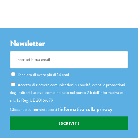
Newsletter
Dichiaro di avere più di 14 anni
Accetto di ricevere comunicazioni su novità, eventi e promozioni
degli Editori Laterza, come indicato nel punto 2.b dell'informativa ex
art. 13 Reg. UE 2016/679
informativa sulla privacy
Cliccando su
Iscriviti
accetti l'