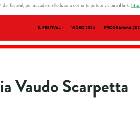
del festival, per accedere all'edizione corrente potete visitare il link:
http
IL FESTIVAL
VIDEO 2024
PROGRAMMA 202
lia Vaudo Scarpetta