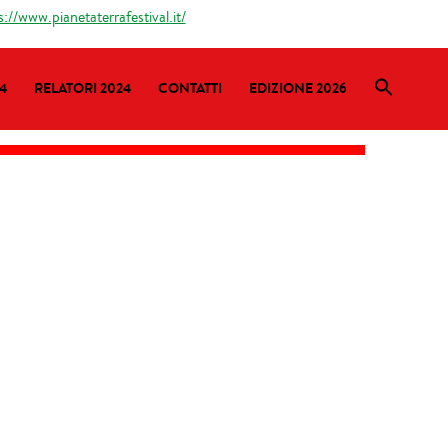
s://www.pianetaterrafestival.it/
4
RELATORI 2024
CONTATTI
EDIZIONE 2026