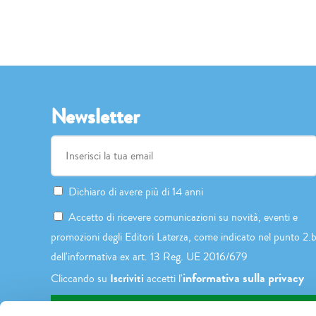
Newsletter
Dichiaro di avere più di 14 anni
Accetto di ricevere comunicazioni su novità, eventi e
promozioni degli Editori Laterza, come indicato nel punto 2.
dell'informativa ex art. 13 Reg. UE 2016/679
informativa sulla privacy
Iscriviti
Cliccando su
accetti l'