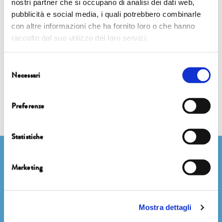
nostri partner che si occupano di analisi dei dati web,
7 ottobre |
12.15 | Auditorium del Suffragio
pubblicità e social media, i quali potrebbero combinarle
con altre informazioni che ha fornito loro o che hanno
INNESTI
raccolto dal suo utilizzo dei loro servizi.
TUTTA L’UMANITÀ NE PARLA
Selezione
Necessari
del
consenso
Preferenze
Statistiche
Newsletter
Marketing
Mostra dettagli
Dichiaro di avere più di 14 anni