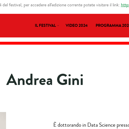
del festival, per accedere all'edizione corrente potete visitare il link:
http
IL FESTIVAL
VIDEO 2024
PROGRAMMA 202
Andrea Gini
È dottorando in Data Science presso