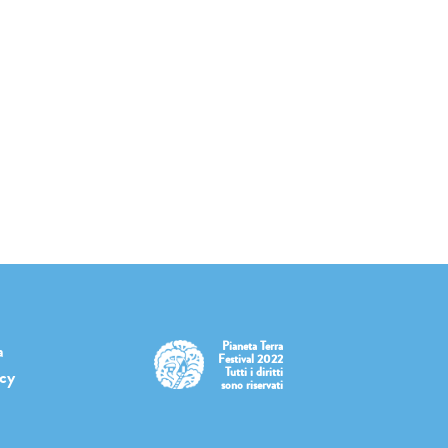
Pianeta Terra
a
Festival 2022
Tutti i diritti
icy
sono riservati