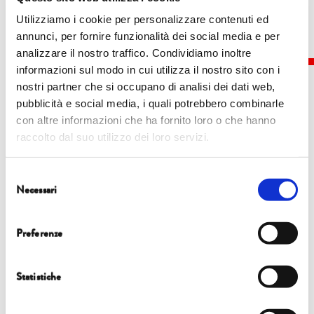
Utilizziamo i cookie per personalizzare contenuti ed
annunci, per fornire funzionalità dei social media e per
analizzare il nostro traffico. Condividiamo inoltre
informazioni sul modo in cui utilizza il nostro sito con i
nostri partner che si occupano di analisi dei dati web,
pubblicità e social media, i quali potrebbero combinarle
con altre informazioni che ha fornito loro o che hanno
Eventi
raccolto dal suo utilizzo dei loro servizi.
7 ottobre
Selezione
| 11.45 | Orto Botanico
Necessari
del
FOCUS
consenso
ALPAQUEROS: I CUSTODI DELL’ORO DELLE ANDE
Preferenze
Statistiche