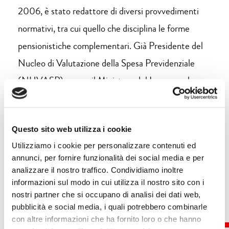
2006, è stato redattore di diversi provvedimenti
normativi, tra cui quello che disciplina le forme
pensionistiche complementari. Già Presidente del
Nucleo di Valutazione della Spesa Previdenziale
(NUVASP) presso il Ministero del Lavoro, nel
2007 fonda Itinerari Previdenziali, di cui oggi
coordina e presiede il Centro Studi e Ricerche. Ha
Questo sito web utilizza i cookie
scritto
Le scomode verità. Su tasse, pensioni, sanità
Utilizziamo i cookie per personalizzare contenuti ed
e lavoro
(2020).
annunci, per fornire funzionalità dei social media e per
analizzare il nostro traffico. Condividiamo inoltre
informazioni sul modo in cui utilizza il nostro sito con i
nostri partner che si occupano di analisi dei dati web,
pubblicità e social media, i quali potrebbero combinarle
con altre informazioni che ha fornito loro o che hanno