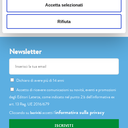
Accetta selezionati
Rifiuta
Newsletter
Dichiaro di avere più di 14 anni
Accetto di ricevere comunicazioni su novità, eventi e promozioni
degli Editori Laterza, come indicato nel punto 2.b dell'informativa ex
art. 13 Reg. UE 2016/679
informativa sulla privacy
Cliccando su
Iscriviti
accetti l'