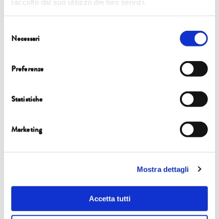
raccolto dal suo utilizzo dei loro servizi.
Selezione
Necessari
del
Eventi
consenso
Preferenze
6 ottobre
Statistiche
10.00 | Sala Tobino
Marketing
INNESTI
Alberto Brambilla, Massimo Riccaboni
Mostra dettagli
NASCONO MENO BAMBINI E SI VIVE PIÙ A LUNGO. CHI
LAVORERÀ NEL 2045? CHI PAGHERÀ LE PENSIONI E LA SANITÀ?
Accetta tutti