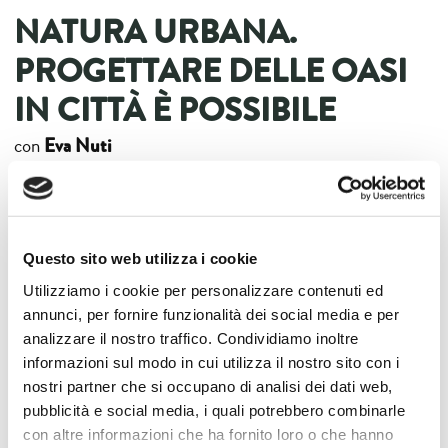
NATURA URBANA.
PROGETTARE DELLE OASI
IN CITTÀ È POSSIBILE
Eva Nuti
con
Come innestare in una città degli interventi di natura
urbana? Quali idee possiamo immaginare di sviluppare
Questo sito web utilizza i cookie
per migliorare la qualità della vita degli abitanti, la qualità
Utilizziamo i cookie per personalizzare contenuti ed
dell’aria, l’ombreggiatura, eccetera? In questo incontro
annunci, per fornire funzionalità dei social media e per
due delle architette che coordinano il workshop “Natura
analizzare il nostro traffico. Condividiamo inoltre
Urbana” (che si è tenuto nei giorni del festival) insieme
informazioni sul modo in cui utilizza il nostro sito con i
nostri partner che si occupano di analisi dei dati web,
con l’Assessore all’Ambiente del comune di Lucca
pubblicità e social media, i quali potrebbero combinarle
presenteranno ai cittadini e alle istituzioni le idee e le
con altre informazioni che ha fornito loro o che hanno