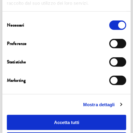
conclusioni del workshop.
raccolto dal suo utilizzo dei loro servizi.
Selezione
Necessari
del
consenso
Preferenze
Statistiche
Marketing
Mostra dettagli
Accetta tutti