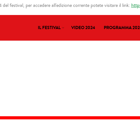
del festival, per accedere all'edizione corrente potete visitare il link:
http
IL FESTIVAL
VIDEO 2024
PROGRAMMA 202