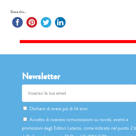
Share this...
Newsletter
Dichiaro di avere più di 14 anni
Accetto di ricevere comunicazioni su novità, eventi e
promozioni degli Editori Laterza, come indicato nel punto 2.