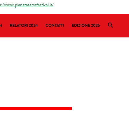
s://www.pianetaterrafestival.it/
4
RELATORI 2024
CONTATTI
EDIZIONE 2026