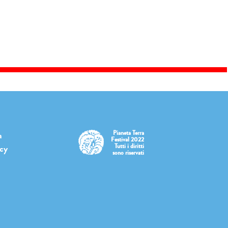
Pianeta Terra
a
Festival 2022
Tutti i diritti
icy
sono riservati