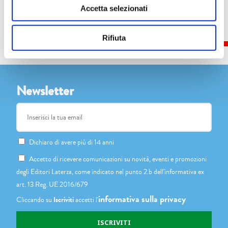
Accetta selezionati
Rifiuta
Newsletter
Dichiaro di avere più di 14 anni
Accetto di ricevere comunicazioni su novità, eventi e promozioni
degli Editori Laterza, come indicato nel punto 2.b dell'informativa ex
art. 13 Reg. UE 2016/679
informativa sulla privacy
Cliccando su
Iscriviti
accetti l'