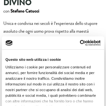
DIVINO
Stefano Catucci
con
Unica e condivisa nei secoli è l’esperienza dello stupore
assoluto che ogni uomo prova rispetto alla maestà
soverchiante dell’universo. Differenti le reazioni a questa
esperienza: mistero insondabile e spia suprema del sacro o
materia sondabile e di scoperta infinita da parte della
Questo sito web utilizza i cookie
scienza. Il teologo Vito Mancuso e l’astrofisica Ersilia
Utilizziamo i cookie per personalizzare contenuti ed
Vaudo Scarpetta ci faranno compiere entrambe le
annunci, per fornire funzionalità dei social media e per
esperienze. Perché come scriveva Einstein: «Ritengo che
analizzare il nostro traffico. Condividiamo inoltre
informazioni sul modo in cui utilizza il nostro sito con i
il sentimento religioso cosmico sia il più forte e nobile
nostri partner che si occupano di analisi dei dati web,
incitamento alla ricerca scientifica».
pubblicità e social media, i quali potrebbero combinarle
con altre informazioni che ha fornito loro o che hanno