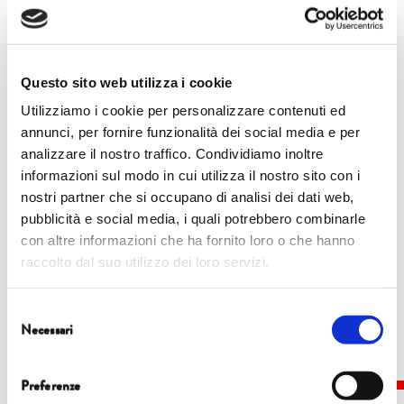
Fondazione Giuseppe Pera
AGI-Avvocati
a cura della
, di
Giuslavoristi Italiani
Associazione Pia Pera – Orti
e dell’
Questo sito web utilizza i cookie
Utilizziamo i cookie per personalizzare contenuti ed
di Pace
annunci, per fornire funzionalità dei social media e per
Tatiana Biagioni
con
analizzare il nostro traffico. Condividiamo inoltre
informazioni sul modo in cui utilizza il nostro sito con i
nostri partner che si occupano di analisi dei dati web,
pubblicità e social media, i quali potrebbero combinarle
con altre informazioni che ha fornito loro o che hanno
raccolto dal suo utilizzo dei loro servizi.
Share this...
Selezione
Necessari
del
consenso
Preferenze