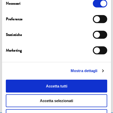
Necessari
del
consenso
Preferenze
Share this...
Statistiche
Marketing
Quanto le caratteristiche demografiche e i comportamenti di consumo dei
cittadini contribuiscono al cambiamento climatico nel medio e lungo
Mostra dettagli
periodo? Durante l’incontro i partecipanti avranno modo di calcolare
l’impatto ambientale dei loro modelli di consumo e misurare quanto i
Accetta tutti
cambiamenti di stile di vita possano potenzialmente migliorare la propria
impronta ambientale.
Accetta selezionati