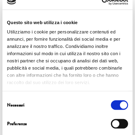
NATURA NELLO SPIRITO
DELLE RELIGIONI
MONOTEISTICHE
Questo sito web utilizza i cookie
Utilizziamo i cookie per personalizzare contenuti ed
annunci, per fornire funzionalità dei social media e per
analizzare il nostro traffico. Condividiamo inoltre
IMT Alti Studi Lucca
in collaborazione con
informazioni sul modo in cui utilizza il nostro sito con i
Amos Bertolacci
con
nostri partner che si occupano di analisi dei dati web,
pubblicità e social media, i quali potrebbero combinarle
con altre informazioni che ha fornito loro o che hanno
raccolto dal suo utilizzo dei loro servizi.
Selezione
Necessari
del
Share this...
consenso
Preferenze