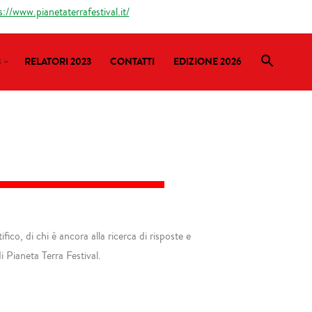
s://www.pianetaterrafestival.it/
3
RELATORI 2023
CONTATTI
EDIZIONE 2026
co, di chi è ancora alla ricerca di risposte e
i Pianeta Terra Festival.