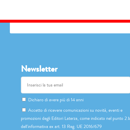
Newsletter
Dichiaro di avere più di 14 anni
Accetto di ricevere comunicazioni su novità, eventi e
promozioni degli Editori Laterza, come indicato nel punto 2.
dell'informativa ex art. 13 Reg. UE 2016/679