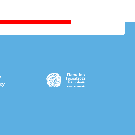
Pianeta Terra
a
Festival 2022
Tutti i diritti
icy
sono riservati