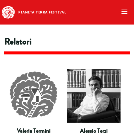
PIANETA TERRA FESTIVAL
Relatori
Valeria Termini
Alessio Terzi